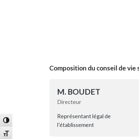
Composition du conseil de vie 
M. BOUDET
Directeur
Représentant légal de
Passer en contraste élevé
l’établissement
Changer la taille de la police