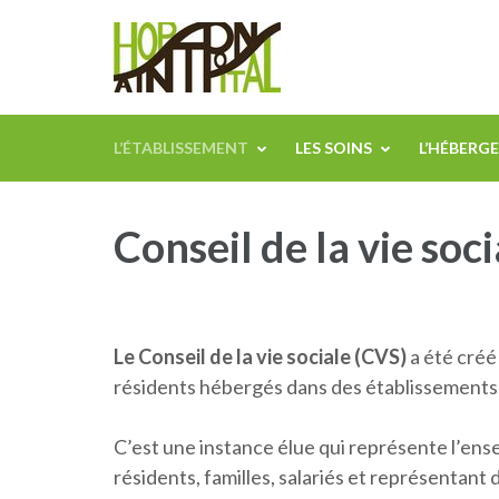
Aller
Centre Hospita
au
contenu
(Pressez
Entrée)
L’ÉTABLISSEMENT
LES SOINS
L’HÉBERG
Conseil de la vie soci
Le Conseil de la vie sociale (CVS)
a été créé 
résidents hébergés dans des établissements
C’est une instance élue qui représente l’ensem
résidents, familles, salariés et représentant