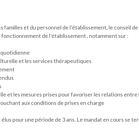
amilles et du personnel de l’établissement, le conseil de la
au fonctionnement de l’établissement , notamment sur :
e quotidienne
ulturelle et les services thérapeutiques
pement
rendus
s
elle et les mesures prises pour favoriser les relations entre
 touchant aux conditions de prises en charge
t élus pour une période de 3 ans. Le mandat en cours se te