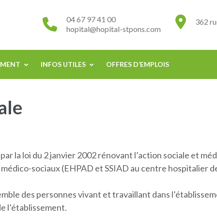
lier de Saint-Pons de Thomières
04 67 97 41 00
362 ru
hopital@hopital-stpons.com
EMENT
INFOS UTILES
OFFRES D’EMPLOIS
ale
par la loi du 2 janvier 2002 rénovant l’action sociale et méd
 médico-sociaux (EHPAD et SSIAD au centre hospitalier de
ble des personnes vivant et travaillant dans l’établissemen
 de l’établissement.