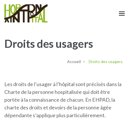
Aller
au
contenu
Centre Hospitalier de Saint-Pons de
(Pressez
Thomières
Entrée)
Droits des usagers
Accueil
>
Droits des usagers
Les droits de l’usager à l’hôpital sont précisés dans la
Charte de la personne hospitalisée qui doit être
portée à la connaissance de chacun. En EHPAD, la
charte des droits et devoirs de la personne âgée
dépendante s’applique plus particulièrement.