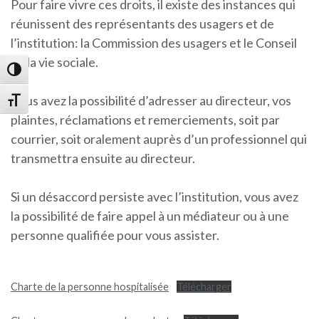
Pour faire vivre ces droits, il existe des instances qui
réunissent des représentants des usagers et de
l’institution: la Commission des usagers et le Conseil
de la vie sociale.
Passer en contraste élevé
Vous avez la possibilité d’adresser au directeur, vos
Changer la taille de la police
plaintes, réclamations et remerciements, soit par
courrier, soit oralement auprès d’un professionnel qui
transmettra ensuite au directeur.
Si un désaccord persiste avec l’institution, vous avez
la possibilité de faire appel à un médiateur ou à une
personne qualifiée pour vous assister.
Charte de la personne hospitalisée
Télécharger