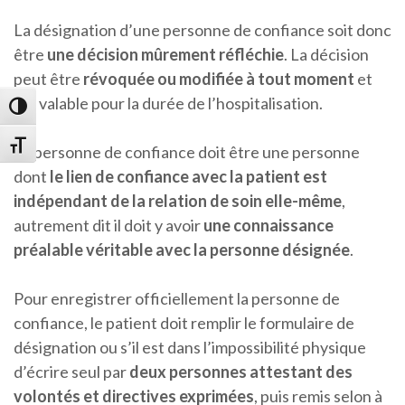
La désignation d’une personne de confiance soit donc
être
une décision mûrement réfléchie
. La décision
peut être
révoquée ou modifiée à tout moment
et
est valable pour la durée de l’hospitalisation.
Passer en contraste élevé
Changer la taille de la police
La personne de confiance doit être une personne
dont
le lien de confiance avec la patient est
indépendant de la relation de soin elle-même
,
autrement dit il doit y avoir
une connaissance
préalable véritable avec la personne désignée
.
Pour enregistrer officiellement la personne de
confiance, le patient doit remplir le formulaire de
désignation ou s’il est dans l’impossibilité physique
d’écrire seul par
deux personnes attestant des
volontés et directives exprimées
, puis remis selon à