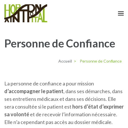
Aller
au
contenu
Centre Hospitalier de Saint-Pons de
(Pressez
Thomières
Entrée)
Personne de Confiance
Accueil
>
Personne de Confiance
La personne de confiance a pour mission
d’accompagner le patient
, dans ses démarches, dans
ses entretiens médicaux et dans ses décisions. Elle
sera consultée si le patient est
hors d’état d’exprimer
sa volonté
et de recevoir l’information nécessaire.
Elle n’a cependant pas accès au dossier médicale.